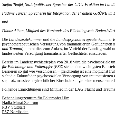
Stefan Teufel, Sozialpolitischer Sprecher der CDU-Fraktion im Landt
Fadime Tuncer, Sprecherin für Integration der Fraktion GRÜNE im 
und
Dilnaz Alhan, Mitglied des Vorstands des Flüchtlingsrats Baden-Wür
Die
Landesärztekammer
und die
Landespsychotherapeutenkammer 
psychotherapeutischen Versorgung von traumatisierten Geflüchteten
und Trauma)
nimmt dies zum Anlass, im Vorfeld der Landtagswahl un
landesweiten Versorgung traumatisierter Geflüchteter einzuladen.
Bereits im Landespsychiatrieplan von 2018 wird die psychosoziale un
für Flüchtlinge und Folteropfer (PSZ)
stellen den wichtigsten Baustei
Barrieren so gut wie verschlossen – gleichzeitig ist eine möglichst f
sieht die Zukunft der psychosozialen Versorgung von traumatisiert
sie, trotz massiver asylrechtlicher Einschränkungen eine menschenre
Folgende Einrichtungen sind Mitglied in der LAG Flucht und Trauma
Behandlungszentrum für Folteropfer Ulm
Nadia-Murat-Zentrum
PBV Stuttgart
PSZ Nordbaden