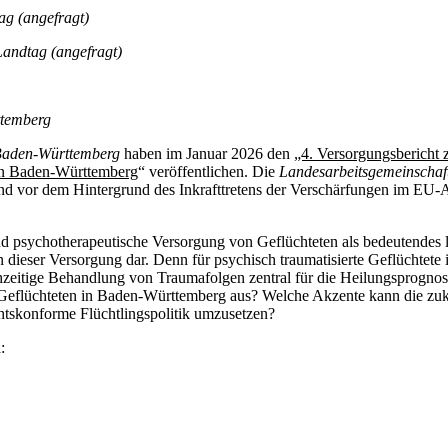
ag (angefragt)
Landtag (angefragt)
ttemberg
Baden-Württemberg
haben im Januar 2026 den
„4. Versorgungsbericht 
 in Baden-Württemberg
“ veröffentlichen. Die
Landesarbeitsgemeinschaf
d vor dem Hintergrund des Inkrafttretens der Verschärfungen im EU-A
d psychotherapeutische Versorgung von Geflüchteten als bedeutendes l
n dieser Versorgung dar. Denn für psychisch traumatisierte Geflüchtet
rühzeitige Behandlung von Traumafolgen zentral für die Heilungsprognos
en Geflüchteten in Baden-Württemberg aus? Welche Akzente kann die zu
chtskonforme Flüchtlingspolitik umzusetzen?
: