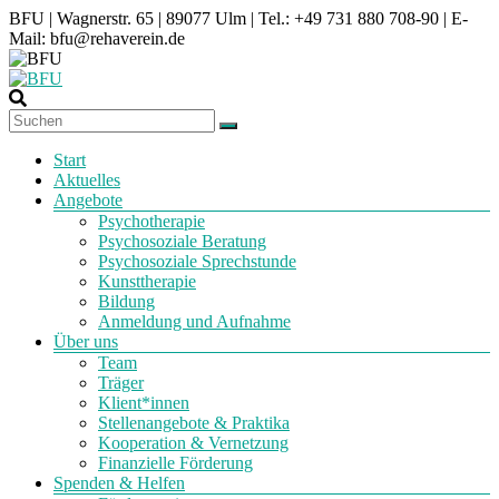
Zum
BFU | Wagnerstr. 65 | 89077 Ulm | Tel.: +49 731 880 708-90 | E-
Inhalt
Mail: bfu@rehaverein.de
springen
BFU
Menü
Start
Behandlungszentrum
Aktuelles
für
Angebote
Folteropfer
Psychotherapie
Ulm
Psychosoziale Beratung
Psychosoziale Sprechstunde
Kunsttherapie
Bildung
Anmeldung und Aufnahme
Über uns
Team
Träger
Klient*innen
Stellenangebote & Praktika
Kooperation & Vernetzung
Finanzielle Förderung
Spenden & Helfen